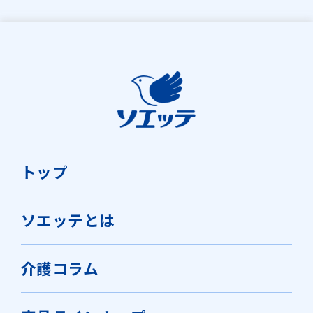
す） ⑥感電の恐れがあるので、電気
廃棄をお願いいたします。
ております。電話番号：06-6945-
さにしたりすると漏れることがあり
ざいますのでお勧めいたしかねま
める方法に従い廃棄する。
安は約60～70℃です） ⑤爪先、刃物
作業には使用しない。 ⑦直射日光
4427（受付時間：土・日・祝日を除
水に溶けないため、トイレには流せ
アルコールは入っていますか？
ます。
す。
や尖ったもの等で傷つけないように
や、高温多湿になる場所を避け保管
く10:00〜17:00）
ません。 拭いたあとは、各自治体の
注意する。（やぶれの原因になりま
する。 ⑧ご使用後は、各自治体の定
アルコールは入っていません。
顔にも使えますか？
定める方法に従い、廃棄をお願いい
す） ⑥感電の恐れがあるので、電気
める方法に従い廃棄する。
たします。
作業には使用しない。 ⑦直射日光
お顔にもご使用いただけます。 ただ
レンジで温めて使用できますか？
や、高温多湿になる場所を避け保管
し、目や粘膜および傷口には使用し
する。 ⑧ご使用後は、各自治体の定
レンジで温めてのご使用はおすすめ
使用期限はありますか？
ないでください。
トップ
める方法に従い廃棄する。
できません。
使用期限はございませんが、未開封
製造年月日を教えてください。
ソエッテとは
で3年を目安にお考えください。
製造を管理する番号（ロット番号）
介護コラム
からお調べすることができます。 パ
ッケージをご準備の上、お客様相談