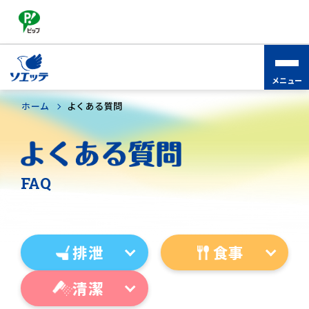
ソエッテ
介護
商品
よくある
お問い
とは
コラム
ラインナップ
質問
合わせ
ホーム
>
よくある質問
FAQ
排泄
食事
清潔