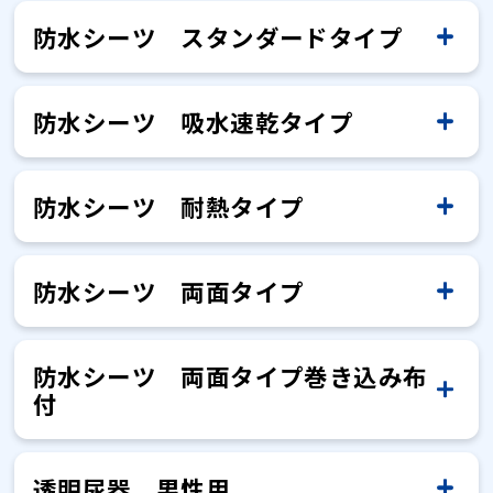
水に溶けないためトイレには流せま
アルコールは入っていますか？
トイレに流す時に注意することはあ
150㎜×200㎜です。
防水シーツ スタンダードタイプ
せん。拭いたあとは、各自治体の定
りますか？
毎日取り換えないといけませんか？
アルコールは入っていません。
顔や体にも使えますか？
める方法に従い廃棄をお願いいたし
トイレに流せますが、 一度にたくさ
アルコールは入っていますか？
ます。
防水シーツ 吸水速乾タイプ
使用した後の処理はどのようにすれ
汚れていなければ、 続けてお使いい
ん流すとトイレが詰まる可能性があ
防水シーツは吸水しますか？
お顔や身体にもご使用いただけます
レンジで温めて使用できますか？
ばいいですか？
ただけます。 ただし、白いパッド表
アルコールは入っていません。
顔や体にも使えますか？
りますので、 必ず1枚ずつ流していた
が、 おむつ替えの際に便などが付い
面に毛羽立ちなど外観に異常があれ
防水シーツ 耐熱タイプ
だくようお願いいたします。
防水が目的の商品です。紙おむつ、
防水シーツに裏表はありますか？
レンジで温めてのご使用は おすすめ
使用期限はありますか？
使用後は、汚れた部分を内側にして
洗濯してくり返し使用できますか？
た手で取り出し口を触っている可能
防水シーツは吸水しますか？
ば お取り替えください。
お顔や身体にもご使用いただけます
レンジで温めて使用できますか？
吸水パットなどを使用した上で併用
できません。
丸め、不衛生にならないように処理
性もありますので、用途ごとに分け
が、おむつ替えの際に便などが付い
タグのついている面を上側にしてご
電気毛布との併用はできますか。
使用期限はございませんが、 未開封
製造年月日を教えてください。
ソエッテ 布団が汚れにくい防水シー
電気毛布と一緒に使えますか？
ください。
し、各自治体の定める方法に従い廃
防水シーツ 両面タイプ
て使っていただくことをおすすめい
防水が目的の商品です。紙おむつ、
防水シーツに裏表はありますか？
防水シーツは吸水しますか？
レンジで温めてのご使用はおすすめ
使用期限はありますか？
た手で取り出し口を触っている可能
使用ください。
で3年を目安にお考えください。
ツは使いきりタイプです。 尿を吸収
棄してください。 本品をトイレに流
たします。
吸水パットなどを使用した上で併用
白いパッドをハサミで切ってしまっ
できません。
性もありますので、用途ごとに分け
ご使用いただけます。 耐熱的には電
洗濯できますか？
製造を管理する番号（ロット番号）
電気毛布との併用はおやめくださ
するために高分子吸収体が含まれい
すことはできません。
タグのついている面を上側にしてご
電気毛布との併用はできますか。
ください。
防水シーツ 両面タイプ巻き込み布
たが、使用できますか？
防水が目的の商品です。紙おむつ、
防水シーツに裏表はありますか？
使用期限はございませんが、未開封
製造年月日を教えてください。
て使っていただくことをおすすめい
気毛布の使用は問題ありません。た
からお調べすることができます。 パ
い。 高温になるとシーツが変形する
るので、洗濯はできません。
防水シーツは吸水しますか？
付
使用ください。
防水シーツは洗濯機での脱水はでき
吸水パットなどを使用した上で併用
で3年を目安にお考えください。
40 ℃を限度とし、洗濯機で非常に弱
たします。
だし、 防水シーツから尿の伝い漏れ
ッケージをご準備の上、お客様相談
おそれがあります。
ご使用いただけます。 耐熱的には電
洗濯できますか？
白いパッドをハサミで切ってしまっ
使用期限はありますか？
ないようですが、どのように水気を
タグのついている面を上側にしてご
電気毛布との併用はできますか。
製造を管理する番号（ロット番号）
ください。
い洗濯ができます（洗濯ネット使
等で電気敷毛布に影響があるおそれ
室にお問い合わせくださいませ。 電
防水が目的の商品です。紙おむつ、
防水シーツに裏表はありますか？
気毛布の使用は問題ありません。た
たもののご使用はおやめください。
取れば良いですか？
透明尿器 男性用
使用ください。
からお調べすることができます。 パ