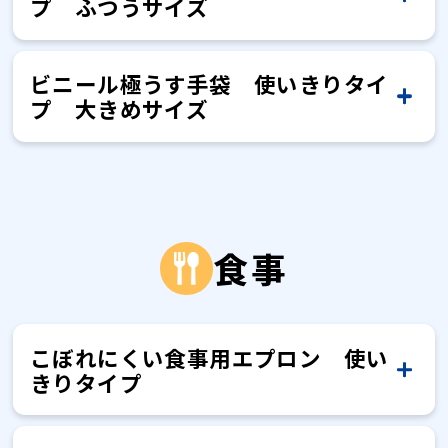
じ式ではございません）
すか？
プ ふつうサイズ
合は市販のつけおき洗剤、クリーナ
ております。 電話番号：06-6945-
乾燥させてください。
います。 透明尿器女性用は女性が使
て調理をしてもいいですか？
ただけません。
尿器のアダプター、キャップ、ブラ
①便器のフチの水分をよくふき取り
トイレに流せますか？
試しください。
尿の飛び散りをパッドがせき止めま
ご使用後は尿をためずに、よく洗っ
ーをご使用ください。
持ち手部分に空気穴が開いています
4427 （受付時間：土・日・祝日を除
いやすよう受尿口を広くしておりま
シなど部品を購入することはできま
タンブル乾燥は不可となります。
コ・ボレーヌはアダプターで尿をこ
ます。②本体の裏面の台紙をはがし
す。トイレを汚してしまう不安をや
てください。 まずは水洗い、中性洗
ラテックスアレルギーでも使えます
が、空気穴から尿が漏れることはあ
ソエッテ ビニール極うす手袋は食品
ビニール極うす手袋 使いきりタイ
すか？
く10:00〜17:00）
便器からはがした時に粘着剤が残っ
すが、 男性でもご使用いただけま
ぼれにくくした商品です。 アダプタ
パイプが詰まる原因になりますの
ます。③便器のフチに貼りつけ、軽
わらげたり、トイレ汚れを防止する
ソエッテ ビニール極うす手袋して
剤、尿器クリーナーなどをご使用く
か？
プ 大きめサイズ
りませんか？
衛生法に適合した商品では ありませ
てしまいます。
す。
ーが不要の場合は、透明尿器男性用
で、トイレには絶対に流さないでく
調理をしてもいいですか？
く押さえます。④汚れが目立つよう
ことで掃除の負担を軽減します。
ださい。それでも汚れが落ちない場
お客様相談室で1個からご注文を承っ
んので、調理には使用しないでくだ
をご使用ください。
使用時、尿器に尿が入っていかない
ださい。
ソエッテ ビニール極うす手袋には、
繰り返し使ってもいいですか？
になったら、取り替えてください。
持ち手の下部の空気穴に、尿がかか
合は市販のつけおき洗剤、クリーナ
粘着剤が便器に残ってしまった場合
ております。 電話番号：06-6945-
ラテックスアレルギーでも使えます
さい。
ソエッテ ビニール極うす手袋は食品
のですが
ラテックスは含まれていませんので
トイレには流さないでください。
ると尿器外に尿がもれます。 採尿量
ソエッテ ビニール極うす手袋して
ーをご使用ください。
は、濡れた雑巾でふき取ってくださ
か？
4427 （受付時間：土・日・祝日を除
衛生法に適合した商品では ありませ
使用する際に注意することはありま
ソエッテ ビニール極うす手袋は使い
ご使用いただけます。 ただし、アレ
調理をしてもいいですか？
が多いときの持ち運び時や尿器を保
採尿後、尿を捨てる時はどのように
い。
く10:00〜17:00）
採尿ができない原因としては、3つ想
すか？
んので、調理には使用しないでくだ
きりタイプです。 繰り返してのご使
食事
ルギーは天然ゴム以外の物質でも起
ソエッテ ビニール極うす手袋には、
繰り返し使ってもいいですか？
管するときに、持ち手に尿が流れ込
したら良いですか？
定されます。 ➀コ・ボレーヌ本体を
ソエッテ ビニール極うす手袋はラ
さい。
ソエッテ ビニール極うす手袋は食品
用はおやめください。
こる可能性がありますので、異常を
ラテックスは含まれていませんので
まないよう、注意してお取り扱いく
ソエッテ ビニール極うす手袋の素材
使用期限はありますか？
テックスアレルギーでも使えます
傾けて使用している。 角度が足りず
尿器の汚れを落としたいのですが、
衛生法に適合した商品では ありませ
使用する際に注意することはありま
キャップとアダプターを外して尿を
感じた場合はすぐに使用を中止し、
ソエッテ ビニール極うす手袋は使い
ご使用いただけます。 ただし、アレ
ださい。
か？
は塩化ビニル樹脂です。 使用上の注
採尿できないため、本体を水平にし
お手入れ方法を教えてください。
すか？
んので、調理には使用しないでくだ
捨ててください。 アダプターが装着
こぼれにくい食事用エプロン 使い
医師などへご相談ください。
きりタイプです。 繰り返してのご使
ルギーは天然ゴム以外の物質でも起
使用期限はありません。 ただし、未
製造年月日を教えてください。
意は以下の通りです。 ①調理には使
てご使用ください。②アダプター先
きりタイプ
さい。
されたままだと捨てられません。(尿
ソエッテ ビニール極うす手袋には、
用はおやめください。
繰り返し使ってもいいですか？
こる可能性がありますので、異常を
アダプターのお手入れ方法を教えて
開封であっても保管状況によって経
ご使用後は尿をためずに、よく洗っ
用しない。（食品衛生法適合商品で
ソエッテ ビニール極うす手袋の素材
使用期限はありますか？
端のこぼれ防止弁が折れ曲がってい
を捨てることができません。)
ください。
ラテックスは含まれていませんので
感じた場合はすぐに使用を中止し、
製造を管理する番号（ロット番号）
年劣化が進むため、 手袋が硬くなっ
てください。 まずは水洗い、中性洗
はありません） ②体質によっては、
は塩化ビニル樹脂です。 使用上の注
る。こぼれ防止弁が折れ曲がらない
使用する際に注意することはありま