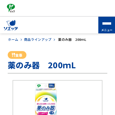
ソエッテ
介護
商品
よくある
お問い
とは
コラム
ラインナップ
質問
合わせ
ホーム
>
商品ラインアップ
>
薬のみ器 200ｍL
食事
薬のみ器 200ｍL