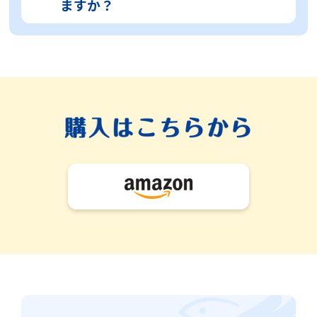
ますか？
消毒はできません。
い。なお、食器洗浄機での洗浄につ
きましては、庫内の場所によっては
お客様相談室で1個からご注文を承っ
高温になり、変形などのおそれがご
ております。電話番号：06-6945-
ざいますのでお勧めいたしかねま
4427（受付時間：土・日・祝日を除
す。
く10:00〜17:00）