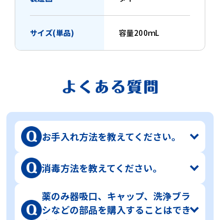
サイズ(単品)
容量200ｍL
お手入れ方法を教えてください。
洗浄ブラシを使用し、中性洗剤で洗
消毒方法を教えてください。
ってください。キャップと吸口には
薬のみ器吸口、キャップ、洗浄ブラ
本体、キャップは煮沸消毒ができま
抗菌剤を配合しているので塩素系の
シなどの部品を購入することはでき
す。（吸口は除く）電子レンジでの
洗剤・漂白剤は使用しないでくださ