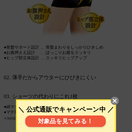
●骨盤サポート設計 … 骨盤まわりをしっかりひきしめ
●お腹押さえ設計 … ぽっこりお腹をスッキリ
●ヒップ部立体設計 … スッキリヒップアップ
02. 薄手だからアウターにひびきにくい
03. ショーツの代わりにこれ1枚
●綿マチ付1枚履きタイプ
※
●マチ部の通気性UP
でムレにくく、快適
※当社従来品比