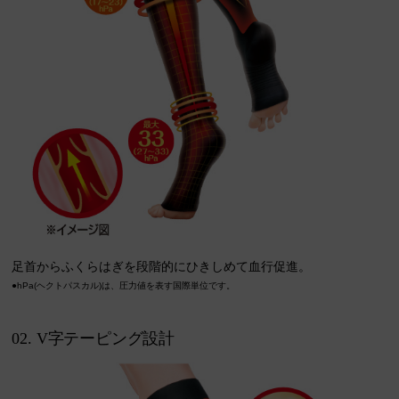
足首からふくらはぎを段階的にひきしめて血行促進。
●hPa(ヘクトパスカル)は、圧力値を表す国際単位です。
02. V字テーピング設計