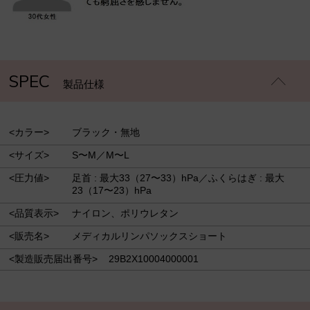
SPEC
製品仕様
<カラー>
ブラック・無地
<サイズ>
S〜M／M〜L
<圧力値>
足首 : 最大33（27〜33）hPa／ふくらはぎ : 最大
23（17〜23）hPa
<品質表示>
ナイロン、ポリウレタン
<販売名>
メディカルリンパソックスショート
<製造販売届出番号>
29B2X10004000001