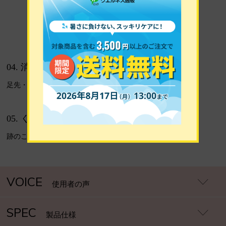
04. 消臭繊維使用
足先・かかと部
05. くちゴム裏プレーン編み
跡のこりがしにくい
VOICE
使用者の声
SPEC
製品仕様