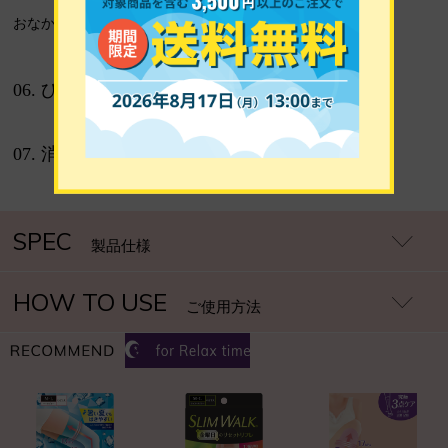
おなかまわりが快適。
06. ひざ裏メッシュ編み
07. 消臭繊維使用
SPEC
製品仕様
HOW TO USE
ご使用方法