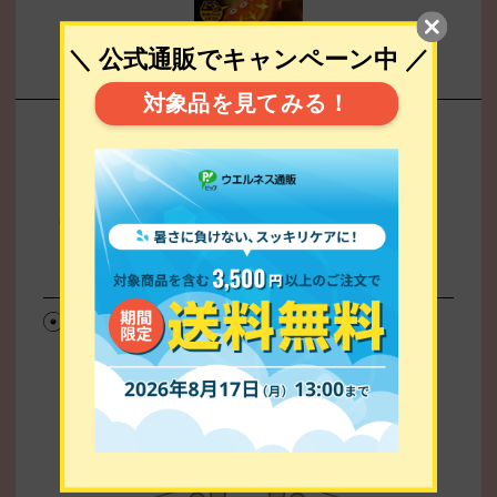
製品詳細
“背中にコリを感じたら”
この貼り方
使用枚数：12枚
使用日数：3日～4日間