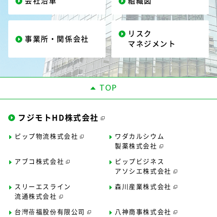
会社沿革
組織図
リスク
事業所・関係会社
マネジメント
TOP
フジモトHD株式会社
ピップ物流株式会社
ワダカルシウム
製薬株式会社
アブコ株式会社
ピップビジネス
アソシエ株式会社
スリーエスライン
森川産業株式会社
流通株式会社
台灣蓓福股份有限公司
八神商事株式会社