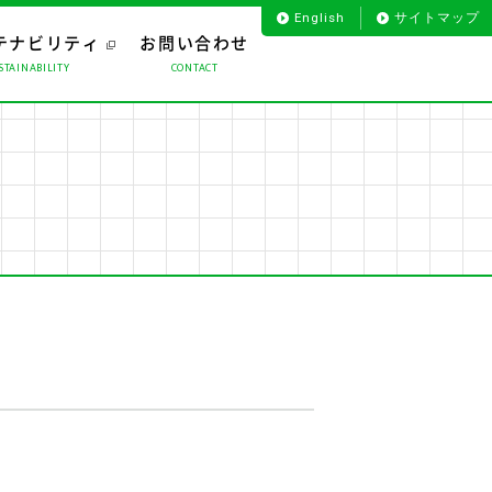
English
サイトマップ
テナビリティ
お問い合わせ
STAINABILITY
CONTACT
お客様のお声から
プロダクト
役員一覧
海外事業
会社沿革
ライフサポート
組織図