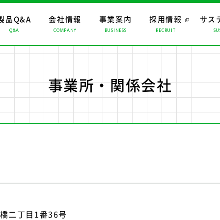
製品Q&A
会社情報
事業案内
採用情報
サス
Q&A
COMPANY
BUSINESS
RECRUIT
SU
ップ
ップ
ップ
おすすめコンテンツ
トップメッセージ
マーチャンダイジング
経営理念
CMギャラリー
ロジスティクス
会社概要
係会社
リスクマネジメント
事業所・関係会社
橋二丁目1番36号