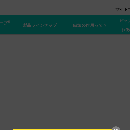
グネループ
サイト
ピッ
®
ープ
製品ラインナップ
磁気の作用って？
お使