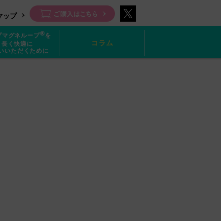
マップ
®
プマグネループ
を
コラム
長く快適に
いいただくために