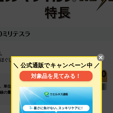
現。
ほぐします。
、単位面積あた
線の量が多いほ