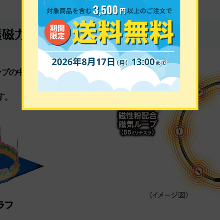
ープの中に
す。