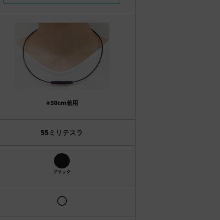
※50cm着用
55ミリテスラ
◯