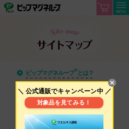
ピップ
ピップマグネループ®
®
ピップマグネループ
とは？
製品ラインナップ
磁気の作用って？
®