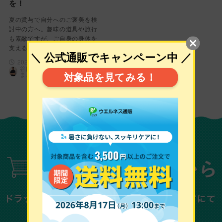
を！
夏の賞与で自分へのご褒美を検
討中の方へ。趣味の道具や旅行
も素敵ですが、ご自身の身体を
支える「磁気ネ…
2026年4月23日
谷口 典正（たにぐち のり
まさ）