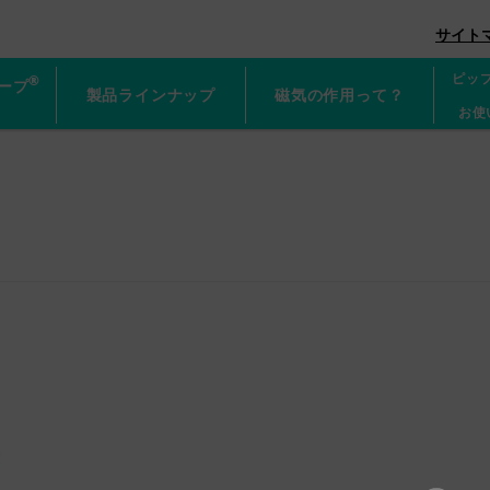
グネループ
サイト
ピッ
®
ープ
製品ラインナップ
磁気の作用って？
お使