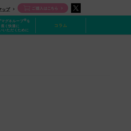
マップ
®
プマグネループ
を
コラム
長く快適に
いいただくために