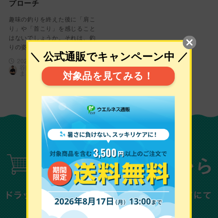
プローチ
趣味の釣りを終えた後に「肩こ
り」や「首こり」を感じること
はないでしょうか。それは、釣
りの姿勢が及ぼ…
2026年4月30日
谷口 典正（たにぐち のり
まさ）