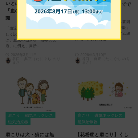
いとは？肩こり対策と
招く不調の正体と1分でで
「血のめぐり」の基礎知
きる簡単アプローチ
識
マスク生活で首や肩がこる要因
は「耳の引っ張り」と「呼吸」
「血流」と「血行」の違い、正
にあるかもしれません。ゴム紐
しく説明できますか？本記事で
が招く筋肉の緊…
は、血液の働きを「都市の交
通」に例え、局所…
2026年3月11日
2026年3月10日
谷口 典正（たにぐち のり
谷口 典正（たにぐち のり
まさ）
まさ）
肩こり
磁気ネックレス
肩こり
磁気ネックレス
磁気治療器
磁気治療器
肩こりは犬・猫には無
【花粉症と肩こり】くし