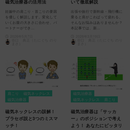
磁気治療器の活用法
いて徹底解説
妊娠中の肩こり・首こりの要因
出張や旅行で新幹線・飛行機に
を優しく解説します。変化して
乗ると肩がこわばって疲れる。
いくお腹の大きさに合わせ、パ
そんなお悩みはありませんか？
ートナーができ…
本記事では、新…
2026年5月7日
2026年3月19日
谷口 典正（たにぐち のり
谷口 典正（たにぐち のり
まさ）
まさ）
肩こり
磁気ネックレス
磁気治療器
磁気治療器
磁気ネックレス
肩こり
磁気ネックレスの誤解！
磁気治療器は「サッカ
プラセボ説と3つのミスマ
ー」のポジションで考え
ッチ！
よう！ あなたにピッタリ