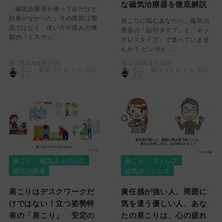
な磁気治療器を徹底解説
「磁気治療器を使ってみたけど
効果がなかった」その原因は製
肩こりに悩むあなたへ。磁気治
品ではなく、使い方や痛みの種
療器の「貼付タイプ」と「ネッ
類の「ミスマッ…
クレスタイプ」で迷っていませ
んか？ ピンポイ…
2026年3月17日
2026年3月16日
谷口 典正（たにぐち のり
谷口 典正（たにぐち のり
まさ）
まさ）
肩こり
磁気ネックレス
肩こり
ストレス
磁気治療器
磁気ネックレス
肩こりはデスクワークだ
責任感が強い人、周囲に
けではない！立つ姿勢特
気を遣う優しい人、あな
有の「肩こり」 安定の
たの肩こりは、心の疲れ