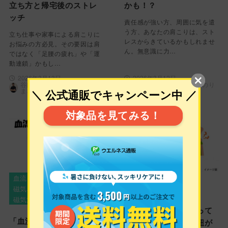
立ち方と帰宅後のストレ
かも！？
ッチ
責任感が強い方、周囲に気を遣
う方、あなたの肩こりは、スト
立ち仕事や家事による肩こりに
レスからきているかもしれませ
お悩みの方必見。その要因は肩
ん。無意識に力…
ではなく「足腰の疲れ」や「運
動連鎖」かもし…
2026年3月13日
2026年3月12日
谷口 典正（たにぐち のり
谷口 典正（たにぐち のり
まさ）
まさ）
血流と血行
肩こり
マスク肩こり
磁気ネックレス
磁気ネックレス
磁気治療器
マスク肩こりって知って
「血流」と「血行」の違
いますか？マスクの紐が