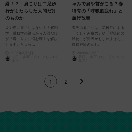
縁！？ 肩こりは二足歩
ゃみで肩や首がこる？春
行がもたらした人間だけ
特有の「呼吸筋疲れ」と
のものか
血行改善
犬や猫に肩こりはない！？解剖
春先の肩こりは、花粉症による
学・運動学の視点から人間だけ
「くしゃみ疲労」や「呼吸筋の
が『肩こり』に悩む理由を解説
酷使」が要因かもしれません。
します。ちょっ…
自律神経の乱れ…
2026年3月6日
2026年3月5日
谷口 典正（たにぐち のり
谷口 典正（たにぐち のり
まさ）
まさ）
1
2