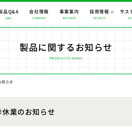
製品Q&A
会社情報
事業案内
採用情報
サス
Q&A
COMPANY
BUSINESS
RECRUIT
SU
ップ
ップ
ップ
おすすめコンテンツ
トップメッセージ
マーチャンダイジング
経営理念
CMギャラリー
ロジスティクス
会社概要
製品に関するお知らせ
係会社
リスクマネジメント
PRODUCTS NEWS
お知らせ
季休業のお知らせ