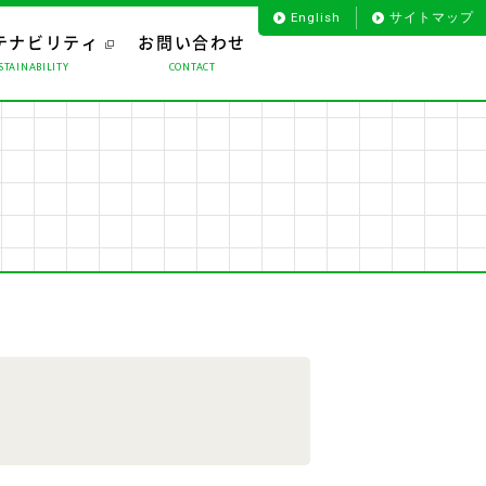
English
サイトマップ
テナビリティ
お問い合わせ
STAINABILITY
CONTACT
お客様のお声から
プロダクト
役員一覧
海外事業
会社沿革
ライフサポート
組織図