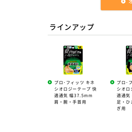
ラインアップ
プロ･フィッツ キネ
プロ･
シオロジーテープ 快
シオロ
適通気 幅37.5mm
適通気 
肩・腕・手首用
足・ひ
ぎ用