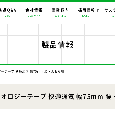
製品Q&A
会社情報
事業案内
採用情報
サス
Q&A
COMPANY
BUSINESS
RECRUIT
SU
ップ
ップ
ップ
おすすめコンテンツ
トップメッセージ
マーチャンダイジング
経営理念
CMギャラリー
ロジスティクス
会社概要
係会社
リスクマネジメント
製品情報
ーテープ 快適通気 幅75mm 腰・太もも用
オロジーテープ 快適通気 幅75mm 