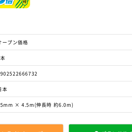
オープン価格
1本
4902522666732
日本
75mm × 4.5m(伸長時 約6.0m)