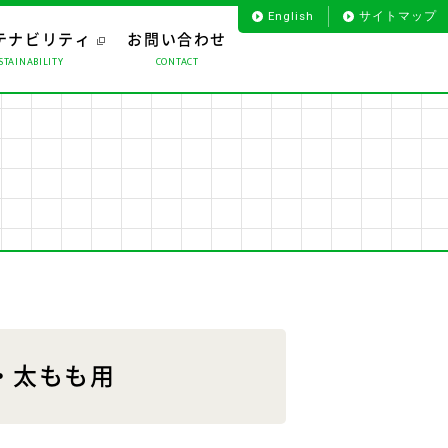
English
サイトマップ
テナビリティ
お問い合わせ
STAINABILITY
CONTACT
お客様のお声から
プロダクト
役員一覧
海外事業
会社沿革
ライフサポート
組織図
腰・太もも用