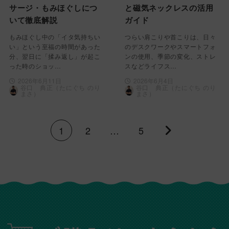
サージ・もみほぐしにつ
と磁気ネックレスの活用
いて徹底解説
ガイド
もみほぐし中の「イタ気持ちい
つらい肩こりや首こりは、日々
い」という至福の時間があった
のデスクワークやスマートフォ
分、翌日に「揉み返し」が起こ
ンの使用、季節の変化、ストレ
った時のショッ…
スなどライフス…
2026年6月11日
2026年6月4日
谷口 典正（たにぐち のり
谷口 典正（たにぐち のり
まさ）
まさ）
1
2
…
5