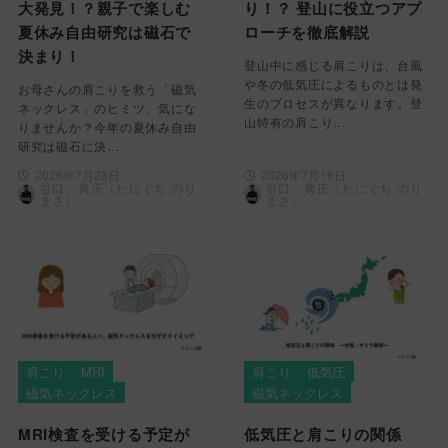
大発見！？親子で楽しむ
り！？ 登山に役立つアプ
夏休み自由研究は磁石で
ローチを徹底解説
決まり！
登山中に感じる肩こりは、台風
や冬の低気圧によるものとは発
お母さんの肩こりを救う「磁気
生のプロセスが異なります。登
ネックレス」のヒミツ、気にな
山特有の肩こり…
りませんか？今年の夏休み自由
研究は磁石に決…
2026年7月23日
2026年7月16日
谷口 典正（たにぐち のり
谷口 典正（たにぐち のり
まさ）
まさ）
肩こり
MRI
肩こり
低気圧
磁気ネックレス
磁気ネックレス
MRI検査を受ける予定が
低気圧と肩こりの関係