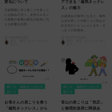
変化について
アできる「磁気ネックレ
ス」の魅力
月経周期に伴う肩こりや首こり
にお悩みの方へ。女性ホルモン
お盆休みの後半になると、毎年
の変動や姿勢の変化が筋肉に与
なぜか肩こりや首こりに悩まさ
える影響を生理…
れる方がいらっしゃいます。せ
っかくの長期休…
2026年8月6日
2026年7月30日
谷口 典正（たにぐち のり
谷口 典正（たにぐち のり
まさ）
まさ）
肩こり
磁気ネックレス
肩こり
磁気ネックレス
首こり
首こり
お母さんの肩こりを救う
登山の肩こりは「気圧」
「磁気ネックレス」から
と物理的負荷に関係あ