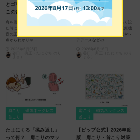
とゴリゴリ音がする！
高いのには理由があ
この音は何かのサイン？
る！？徹底解説
肩を回した時や肩甲骨を動かし
磁気ネックレスの価格が高く設
た時に鳴る「ゴリゴリ」という
定されている背景を管理医療機
音の正体を解剖学や運動学の視
器としての厳格な品質管理やレ
点からわかりや…
アアースなどの…
2026年6月25日
2026年6月18日
谷口 典正（たにぐち のり
谷口 典正（たにぐち のり
まさ）
まさ）
肩こり
磁気ネックレス
肩こり
磁気ネックレス
首こり
首こり
たまにくる「揉み返し」
【ピップ公式】2026年度
って何？ 肩こりのマッ
版 肩こり・首こり対策