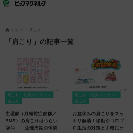
ピップ
ピップマグネループ
トップ
肩こり
「肩こり」の記事一覧
肩こり
磁気ネックレス
肩こり
磁気ネックレス
首こり
首こり
生理前（月経前症候群／
お盆休みの肩こりをスッ
PMS）の肩こりはつらい
キリ解消！移動やゴロゴ
😔⤵⤵ 生理周期の体調
ロ生活の対策と手軽にケ