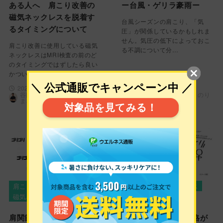
ある人へ 肩こり改善の
ー台風・ゲリラ豪雨ー
磁気ネックレスを脱着す
台風シーズンの肩こり、「気
るタイミングについて
圧」が関係しているかもしれま
せん。気圧の低下によっておこ
肩こり改善に使用している磁気
る不調について分…
ネックレスはMRI検査の前のど
のタイミングではずしたら良い
かついてわかりや…
2026年7月9日
2026年7月2日
谷口 典正（たにぐち のり
谷口 典正（たにぐち のり
まさ）
まさ）
肩こり
ゴリゴリ音
肩こり
磁気ネックレス
磁気ネックレス
首こり
肩関節や肩甲骨を動かす
磁気ネックレスの価格が