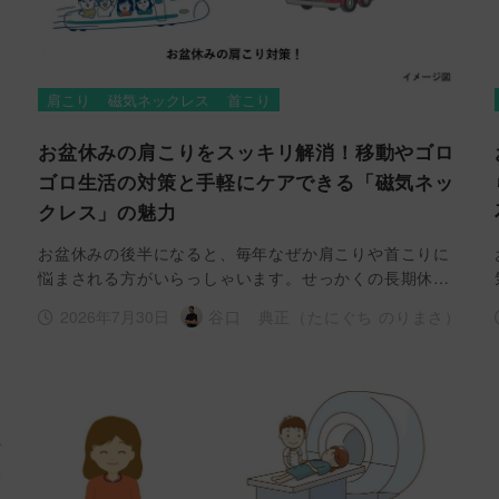
肩こり
磁気ネックレス
首こり
ら
お盆休みの肩こりをスッキリ解消！移動やゴロ
ゴロ生活の対策と手軽にケアできる「磁気ネッ
クレス」の魅力
お盆休みの後半になると、毎年なぜか肩こりや首こりに
悩まされる方がいらっしゃいます。せっかくの長期休…
2026年7月30日
）
谷口 典正（たにぐち のりまさ）