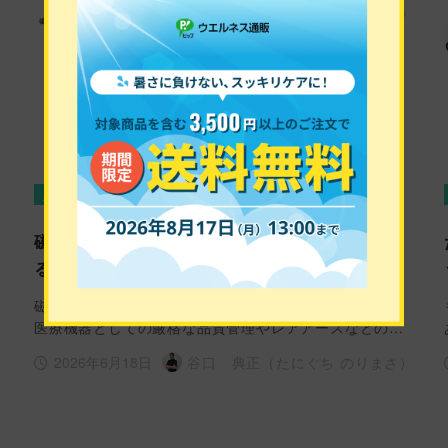
肩こり
磁気ネックレス
首こり
磁気ネックレスの価格が高いのには理由があ
る！？徹底解説
磁気ネックレスの価格が高く設定されている背景を管理
医療機器としての厳格な品質管理やレアアースなどの…
2026年6月18日
）
谷口 典正（たにぐち のりまさ）