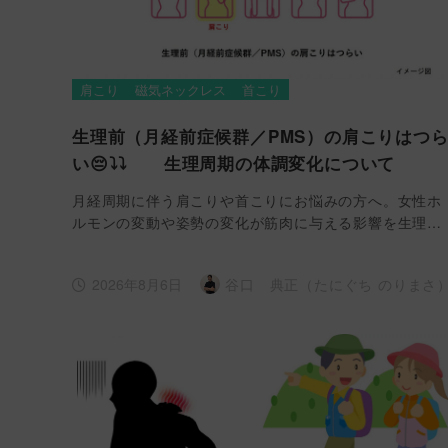
肩こり
磁気ネックレス
首こり
生理前（月経前症候群／PMS）の肩こりはつ
い😔⤵⤵ 生理周期の体調変化について
月経周期に伴う肩こりや首こりにお悩みの方へ。女性ホ
ルモンの変動や姿勢の変化が筋肉に与える影響を生理…
2026年8月6日
谷口 典正（たにぐち のりまさ