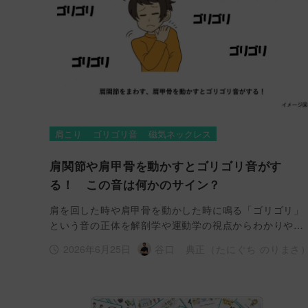
肩こり
ゴリゴリ音
磁気ネックレス
肩関節や肩甲骨を動かすとゴリゴリ音がす
る！ この音は何かのサイン？
肩を回した時や肩甲骨を動かした時に鳴る「ゴリゴリ」
という音の正体を解剖学や運動学の視点からわかりや…
2026年6月25日
谷口 典正（たにぐち のりまさ