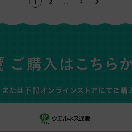
1
2
…
4