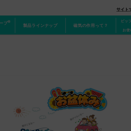
グネループ
サイト
ピッ
®
ープ
製品ラインナップ
磁気の作用って？
お使