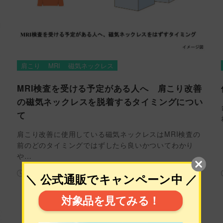
肩こり
MRI
磁気ネックレス
MRI検査を受ける予定がある人へ 肩こり改善
の磁気ネックレスを脱着するタイミングについ
て
肩こり改善に使用している磁気ネックレスはMRI検査の
前のどのタイミングではずしたら良いかついてわかり
や…
2026年7月9日
）
谷口 典正（たにぐち のりまさ）