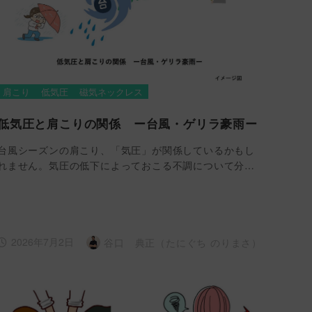
肩こり
低気圧
磁気ネックレス
低気圧と肩こりの関係 ー台風・ゲリラ豪雨ー
台風シーズンの肩こり、「気圧」が関係しているかもし
れません。気圧の低下によっておこる不調について分…
2026年7月2日
谷口 典正（たにぐち のりまさ）