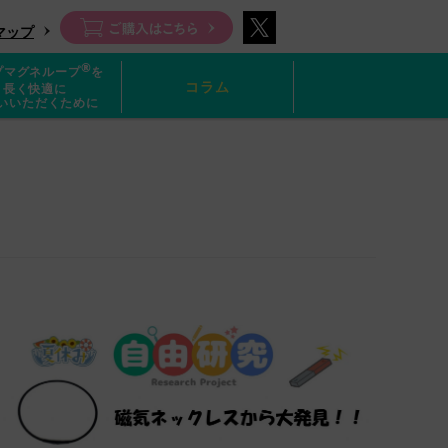
マップ
®
プマグネループ
を
コラム
長く快適に
いいただくために