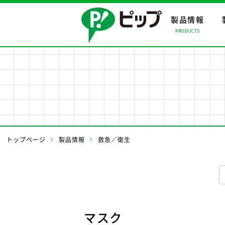
製品情報
PRODUCTS
製品情報ト
会社情報ト
事業案内ト
製品情報
会社情報
事業案内
事業所・関
トップページ
製品情報
救急／衛生
マスク