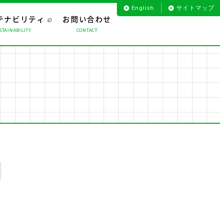
English
サイトマップ
テナビリティ
お問い合わせ
STAINABILITY
CONTACT
お客様のお声から
プロダクト
役員一覧
海外事業
会社沿革
ライフサポート
組織図