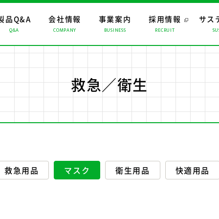
製品Q&A
会社情報
事業案内
採用情報
サス
Q&A
COMPANY
BUSINESS
RECRUIT
SU
ップ
ップ
ップ
おすすめコンテンツ
トップメッセージ
マーチャンダイジング
経営理念
CMギャラリー
ロジスティクス
会社概要
係会社
リスクマネジメント
救急／衛生
救急用品
マスク
衛生用品
快適用品