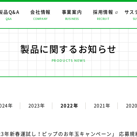
製品Q&A
会社情報
事業案内
採用情報
サス
Q&A
COMPANY
BUSINESS
RECRUIT
SU
ップ
ップ
ップ
おすすめコンテンツ
トップメッセージ
マーチャンダイジング
経営理念
CMギャラリー
ロジスティクス
会社概要
製品に関するお知らせ
係会社
リスクマネジメント
PRODUCTS NEWS
024年
2023年
2022年
2021年
202
023年新春運試し！ピップのお年玉キャンペーン」 応募