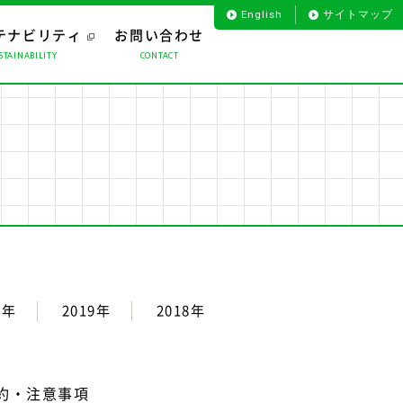
English
サイトマップ
テナビリティ
お問い合わせ
STAINABILITY
CONTACT
お客様のお声から
プロダクト
役員一覧
海外事業
会社沿革
ライフサポート
組織図
0年
2019年
2018年
規約・注意事項